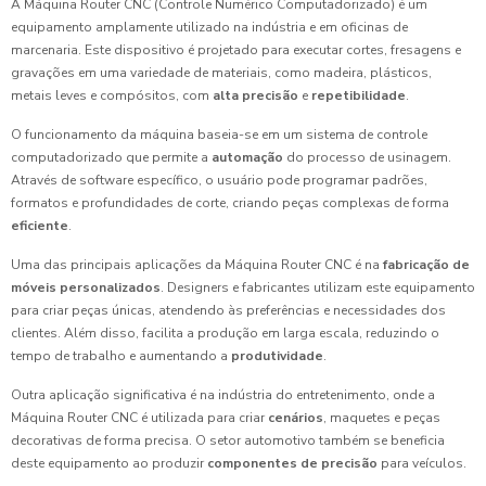
A Máquina Router CNC (Controle Numérico Computadorizado) é um
equipamento amplamente utilizado na indústria e em oficinas de
marcenaria. Este dispositivo é projetado para executar cortes, fresagens e
gravações em uma variedade de materiais, como madeira, plásticos,
metais leves e compósitos, com
alta precisão
e
repetibilidade
.
O funcionamento da máquina baseia-se em um sistema de controle
computadorizado que permite a
automação
do processo de usinagem.
Através de software específico, o usuário pode programar padrões,
formatos e profundidades de corte, criando peças complexas de forma
eficiente
.
Uma das principais aplicações da Máquina Router CNC é na
fabricação de
móveis personalizados
. Designers e fabricantes utilizam este equipamento
para criar peças únicas, atendendo às preferências e necessidades dos
clientes. Além disso, facilita a produção em larga escala, reduzindo o
tempo de trabalho e aumentando a
produtividade
.
Outra aplicação significativa é na indústria do entretenimento, onde a
Máquina Router CNC é utilizada para criar
cenários
, maquetes e peças
decorativas de forma precisa. O setor automotivo também se beneficia
deste equipamento ao produzir
componentes de precisão
para veículos.