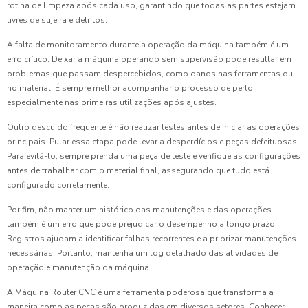
rotina de limpeza após cada uso, garantindo que todas as partes estejam
livres de sujeira e detritos.
A falta de monitoramento durante a operação da máquina também é um
erro crítico. Deixar a máquina operando sem supervisão pode resultar em
problemas que passam despercebidos, como danos nas ferramentas ou
no material. É sempre melhor acompanhar o processo de perto,
especialmente nas primeiras utilizações após ajustes.
Outro descuido frequente é não realizar testes antes de iniciar as operações
principais. Pular essa etapa pode levar a desperdícios e peças defeituosas.
Para evitá-lo, sempre prenda uma peça de teste e verifique as configurações
antes de trabalhar com o material final, assegurando que tudo está
configurado corretamente.
Por fim, não manter um histórico das manutenções e das operações
também é um erro que pode prejudicar o desempenho a longo prazo.
Registros ajudam a identificar falhas recorrentes e a priorizar manutenções
necessárias. Portanto, mantenha um log detalhado das atividades de
operação e manutenção da máquina.
A Máquina Router CNC é uma ferramenta poderosa que transforma a
maneira como as peças são produzidas em diversos setores. Conhecer