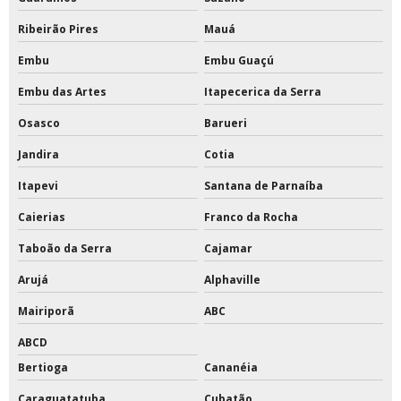
Ribeirão Pires
Mauá
Embu
Embu Guaçú
Embu das Artes
Itapecerica da Serra
Osasco
Barueri
Jandira
Cotia
Itapevi
Santana de Parnaíba
Caierias
Franco da Rocha
Taboão da Serra
Cajamar
Arujá
Alphaville
Mairiporã
ABC
ABCD
Bertioga
Cananéia
Caraguatatuba
Cubatão