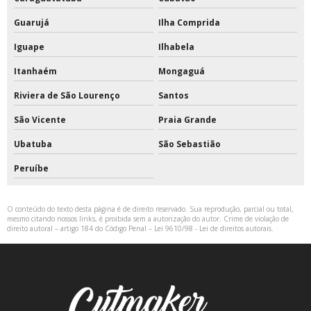
Guarujá
Ilha Comprida
Iguape
Ilhabela
Itanhaém
Mongaguá
Riviera de São Lourenço
Santos
São Vicente
Praia Grande
Ubatuba
São Sebastião
Peruíbe
O conteúdo do texto desta página é de direito reservado. Sua reprodução, parcial ou total,
mesmo citando nossos links, é proibida sem a autorização do autor. Crime de violação de
direito autoral – artigo 184 do Código Penal –
Lei 9610/98 - Lei de direitos autorais
.