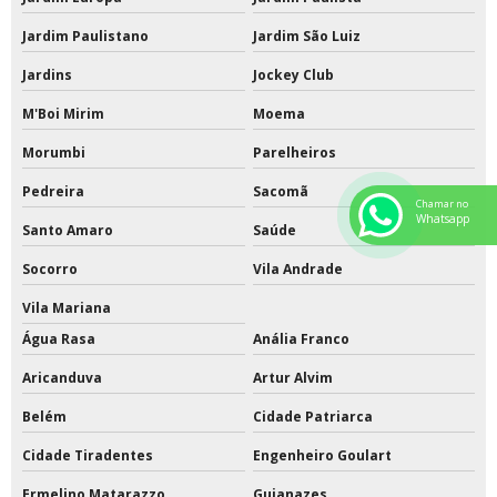
Jardim Paulistano
Jardim São Luiz
Jardins
Jockey Club
M'Boi Mirim
Moema
Morumbi
Parelheiros
Pedreira
Sacomã
Chamar no
Whatsapp
Santo Amaro
Saúde
Socorro
Vila Andrade
Vila Mariana
Água Rasa
Anália Franco
Aricanduva
Artur Alvim
Belém
Cidade Patriarca
Cidade Tiradentes
Engenheiro Goulart
Ermelino Matarazzo
Guianazes