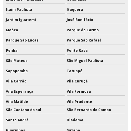
Itaim Paulista
Itaquera
Jardim Iguatemi
José Bonifácio
Moóca
Parque do Carmo
Parque São Lucas
Parque São Rafael
Penha
Ponte Rasa
São Mateus
São Miguel Paulista
Sapopemba
Tatuapé
Vila Carrão
Vila Curuçá
Vila Esperança
Vila Formosa
Vila Matilde
Vila Prudente
São Caetano do sul
São Bernardo do Campo
Santo André
Diadema
Guarulhos
Suzano