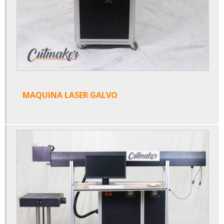
Maquina de gravação a laser 3d
Máquina de gravação a laser de fibra
Maquina de gravação cnc
Máquina de gravação cnc preço
Maquina de gravar a laser
MAQUINA LASER GALVO
Máquina de marcação a laser
Maquina fiber laser
Maquina gravadora a laser
Maquina industrial de corte a laser
Maquina laser de fibra
Maquina laser galvanometrica
Maquina laser galvo