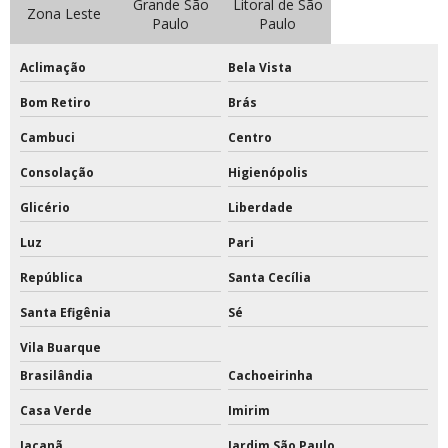
Grande São
Litoral de São
Zona Leste
Paulo
Paulo
Aclimação
Bela Vista
Bom Retiro
Brás
Cambuci
Centro
Consolação
Higienópolis
Glicério
Liberdade
Luz
Pari
República
Santa Cecília
Santa Efigênia
Sé
Vila Buarque
Brasilândia
Cachoeirinha
Casa Verde
Imirim
Jaçanã
Jardim São Paulo