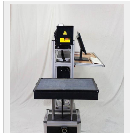
Máquina a laser para mdf
Maquina de corte a laser
Maquina de corte a laser co2
Maquina de corte a laser industrial
Maquina de corte a laser para tecido
Maquina de corte a laser sp
Maquina de corte cnc industrial
Maquina de corte de chapa de metal
Maquina de corte de metal a laser
Máquina de corte e gravação a laser
Maquina de corte laser acrílico
Maquina de corte laser para aço