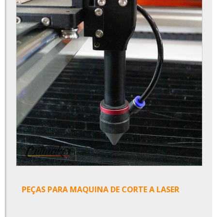
Comprar tubo laser co2
Conserto de máquina de corte a laser
Equipamento para gravação a laser
Fiber laser máquina gravação
Gravadora a laser para brindes
Gravadora a laser para metal
Gravadora a laser preço
Gravadora em madeira a laser
Manutenção de maquina cnc
Manutenção de maquinas de corte a laser
PEÇAS PARA MAQUINA DE CORTE A LASER
Maquina a laser cnc
Máquina a laser co2