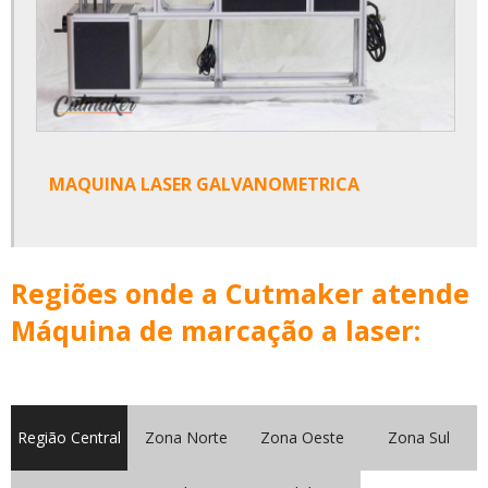
Máquinas de corte e gravação a laser co2
Peças para maquina de corte a laser
Preço tubo laser co2
Tubo laser co2
MAQUINA LASER GALVANOMETRICA
Regiões onde a Cutmaker atende
Máquina de marcação a laser:
Região Central
Zona Norte
Zona Oeste
Zona Sul