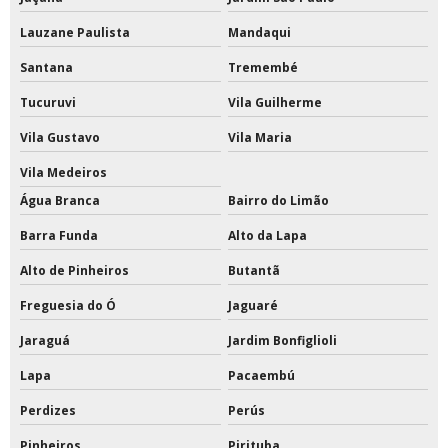
Lauzane Paulista
Mandaqui
Santana
Tremembé
Tucuruvi
Vila Guilherme
Vila Gustavo
Vila Maria
Vila Medeiros
Água Branca
Bairro do Limão
Barra Funda
Alto da Lapa
Alto de Pinheiros
Butantã
Freguesia do Ó
Jaguaré
Jaraguá
Jardim Bonfiglioli
Lapa
Pacaembú
Perdizes
Perús
Pinheiros
Pirituba