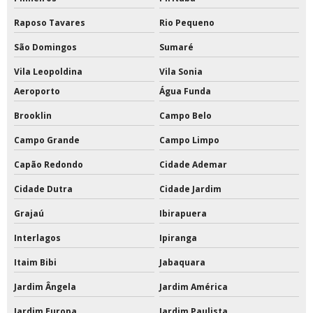
Raposo Tavares
Rio Pequeno
São Domingos
Sumaré
Vila Leopoldina
Vila Sonia
Aeroporto
Água Funda
Brooklin
Campo Belo
Campo Grande
Campo Limpo
Capão Redondo
Cidade Ademar
Cidade Dutra
Cidade Jardim
Grajaú
Ibirapuera
Interlagos
Ipiranga
Itaim Bibi
Jabaquara
Jardim Ângela
Jardim América
Jardim Europa
Jardim Paulista