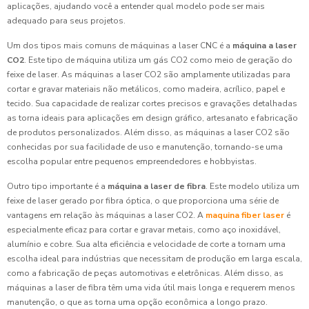
aplicações, ajudando você a entender qual modelo pode ser mais
adequado para seus projetos.
Um dos tipos mais comuns de máquinas a laser CNC é a
máquina a laser
CO2
. Este tipo de máquina utiliza um gás CO2 como meio de geração do
feixe de laser. As máquinas a laser CO2 são amplamente utilizadas para
cortar e gravar materiais não metálicos, como madeira, acrílico, papel e
tecido. Sua capacidade de realizar cortes precisos e gravações detalhadas
as torna ideais para aplicações em design gráfico, artesanato e fabricação
de produtos personalizados. Além disso, as máquinas a laser CO2 são
conhecidas por sua facilidade de uso e manutenção, tornando-se uma
escolha popular entre pequenos empreendedores e hobbyistas.
Outro tipo importante é a
máquina a laser de fibra
. Este modelo utiliza um
feixe de laser gerado por fibra óptica, o que proporciona uma série de
vantagens em relação às máquinas a laser CO2. A
maquina fiber laser
é
especialmente eficaz para cortar e gravar metais, como aço inoxidável,
alumínio e cobre. Sua alta eficiência e velocidade de corte a tornam uma
escolha ideal para indústrias que necessitam de produção em larga escala,
como a fabricação de peças automotivas e eletrônicas. Além disso, as
máquinas a laser de fibra têm uma vida útil mais longa e requerem menos
manutenção, o que as torna uma opção econômica a longo prazo.