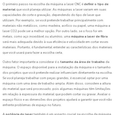
O primeiro passo na escolha da máquina a laser CNC é
definir o tipo de
material
que você planeja utilizar. As máquinas a laser variam em suas
capacidades de corte e gravação, dependendo do tipo de laser que
utilizam. Por exemplo, se você pretende trabalhar principalmente com
materiais não metálicos, como madeira, acrílico ou papel, uma máquina a
laser CO2 pode ser a melhor opção. Por outro lado, se o foco for em
metais, como aço inoxidável ou alumínio, uma
máquina a laser de fibra
será mais adequada devido à sua eficiência e velocidade em cortar esses
materiais. Portanto, é fundamental entender as características dos materiais
que você usará para fazer a escolha certa.
Outro fator importante a considerar é o
tamanho da área de trabalho
da
máquina. O espaço disponível para a instalação da máquina e o tamanho
dos projetos que você pretende realizar influenciam diretamente na escolha.
Se você planeja trabalhar com peças grandes, é essencial optar por uma
máquina com uma área de trabalho ampla. Além disso, considere a altura
do material que será processado, pois algumas máquinas têm limitações
em relação à espessura do material que podem cortar ou gravar. Avaliar o
espaço físico e as dimensões dos projetos ajudará a garantir que você não
enfrente problemas de espaço no futuro.
A
potência do laser
também é um aspecto crucial na escolha da máquina.