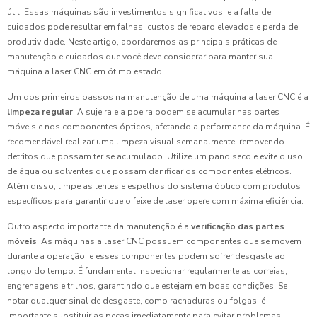
útil. Essas máquinas são investimentos significativos, e a falta de
cuidados pode resultar em falhas, custos de reparo elevados e perda de
produtividade. Neste artigo, abordaremos as principais práticas de
manutenção e cuidados que você deve considerar para manter sua
máquina a laser CNC em ótimo estado.
Um dos primeiros passos na manutenção de uma máquina a laser CNC é a
limpeza regular
. A sujeira e a poeira podem se acumular nas partes
móveis e nos componentes ópticos, afetando a performance da máquina. É
recomendável realizar uma limpeza visual semanalmente, removendo
detritos que possam ter se acumulado. Utilize um pano seco e evite o uso
de água ou solventes que possam danificar os componentes elétricos.
Além disso, limpe as lentes e espelhos do sistema óptico com produtos
específicos para garantir que o feixe de laser opere com máxima eficiência.
Outro aspecto importante da manutenção é a
verificação das partes
móveis
. As máquinas a laser CNC possuem componentes que se movem
durante a operação, e esses componentes podem sofrer desgaste ao
longo do tempo. É fundamental inspecionar regularmente as correias,
engrenagens e trilhos, garantindo que estejam em boas condições. Se
notar qualquer sinal de desgaste, como rachaduras ou folgas, é
importante substituir as peças imediatamente para evitar problemas