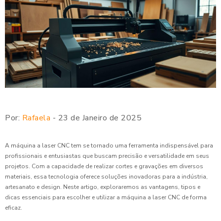
Por:
Rafaela
- 23 de Janeiro de 2025
A máquina a laser CNC tem se tornado uma ferramenta indispensável para
profissionais e entusiastas que buscam precisão e versatilidade em seus
projetos. Com a capacidade de realizar cortes e gravações em diversos
materiais, essa tecnologia oferece soluções inovadoras para a indústria,
artesanato e design. Neste artigo, exploraremos as vantagens, tipos e
dicas essenciais para escolher e utilizar a máquina a laser CNC de forma
eficaz.