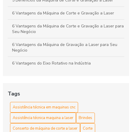
5 Benefícios da Máquina de Corte e Gravação a Laser
6 Vantagens da Máquina de Corte e Gravação a Laser
6 Vantagens da Máquina de Corte e Gravação a Laser para
Seu Negócio
6 Vantagens da Máquina de Gravação a Laser para Seu
Negócio
6 Vantagens do Eixo Rotativo na Indústria
As Vantagens e Aplicações do Tubo Laser CO2 na
Indústria e Artesanato
Tags
Assistência Técnica em Máquinas CNC para Manutenção
Eficiente
Assistência técnica em maquinas cnc
Assistência técnica em máquinas CNC para otimização do
Assistência técnica maquina a laser
Brindes
seu negócio
Conserto de máquina de corte a laser
Corte
Como a Máquina de Router CNC Pode Otimizar Sua