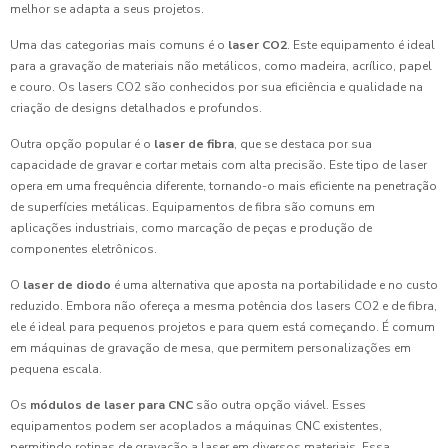
melhor se adapta a seus projetos.
Uma das categorias mais comuns é o
laser CO2
. Este equipamento é ideal
para a gravação de materiais não metálicos, como madeira, acrílico, papel
e couro. Os lasers CO2 são conhecidos por sua eficiência e qualidade na
criação de designs detalhados e profundos.
Outra opção popular é o
laser de fibra
, que se destaca por sua
capacidade de gravar e cortar metais com alta precisão. Este tipo de laser
opera em uma frequência diferente, tornando-o mais eficiente na penetração
de superfícies metálicas. Equipamentos de fibra são comuns em
aplicações industriais, como marcação de peças e produção de
componentes eletrônicos.
O
laser de diodo
é uma alternativa que aposta na portabilidade e no custo
reduzido. Embora não ofereça a mesma potência dos lasers CO2 e de fibra,
ele é ideal para pequenos projetos e para quem está começando. É comum
em máquinas de gravação de mesa, que permitem personalizações em
pequena escala.
Os
módulos de laser para CNC
são outra opção viável. Esses
equipamentos podem ser acoplados a máquinas CNC existentes,
permitindo rotinas de gravação a laser em diversos materiais. Essa