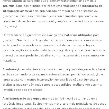
novas tendências surgindo que prometem transformar ainda mais a
indústria. Uma das principais direções está relacionada à
integração da
inteligência artificial
e do aprendizado de máquina nos sistemas de
gravação a laser. Isso permitirá que os equipamentos aprendam e se
adaptem a diferentes materiais e configurações, otimizando os processos
de gravação.
Outra tendência significativa é o avanço nos
materiais utilizados
para
gravação. Novos tipos de plásticos, metais e compostos compostáveis
estão sendo desenvolvidos para atender à demanda crescente por
personalização e sustentabilidade. Isso significa que os equipamentos de
gravação a laser poderão trabalhar com uma gama ainda mais ampla de
materiais.
A
automação
é outra área em expansão. As máquinas de gravação a laser
estão se tornando cada vez mais automatizadas, permitindo produção em
larga escala com menos intervenção humana. Isso não só aumenta a
eficiência, mas também reduz erros e desperdícios, melhorando assim a
rentabilidade dos processos.
A
miniaturização dos equipamentos
também está se tornando uma
tendência importante. Equipamentos menores e mais portáteis estão sendo
desenvolvidos, o que possibilita que pequenos negócios e até mesmo