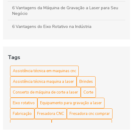
6 Vantagens da Máquina de Gravação a Laser para Seu
Negócio
6 Vantagens do Eixo Rotativo na Indústria
As Vantagens e Aplicações do Tubo Laser CO2 na
Indústria e Artesanato
Tags
Assistência Técnica em Máquinas CNC para Manutenção
Eficiente
Assistência técnica em maquinas cnc
Assistência técnica em máquinas CNC para otimização do
Assistência técnica maquina a laser
Brindes
seu negócio
Conserto de máquina de corte a laser
Corte
Como a Máquina de Router CNC Pode Otimizar Sua
Produção e Elevar Suas Ideias Criativas
Eixo rotativo
Equipamento para gravação a laser
Fabricação
Fresadora CNC
Fresadora cnc comprar
Como a Maquina Fiber Laser Revoluciona a Indústria de
Corte e Gravação
Fresadora router cnc
Gravadora a laser para brindes