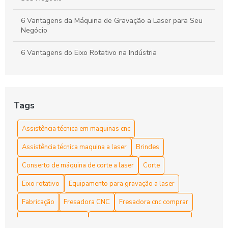
6 Vantagens da Máquina de Gravação a Laser para Seu
Negócio
6 Vantagens do Eixo Rotativo na Indústria
As Vantagens e Aplicações do Tubo Laser CO2 na
Indústria e Artesanato
Tags
Assistência Técnica em Máquinas CNC para Manutenção
Eficiente
Assistência técnica em maquinas cnc
Assistência técnica em máquinas CNC para otimização do
Assistência técnica maquina a laser
Brindes
seu negócio
Conserto de máquina de corte a laser
Corte
Como a Máquina de Router CNC Pode Otimizar Sua
Produção e Elevar Suas Ideias Criativas
Eixo rotativo
Equipamento para gravação a laser
Fabricação
Fresadora CNC
Fresadora cnc comprar
Como a Maquina Fiber Laser Revoluciona a Indústria de
Corte e Gravação
Fresadora router cnc
Gravadora a laser para brindes