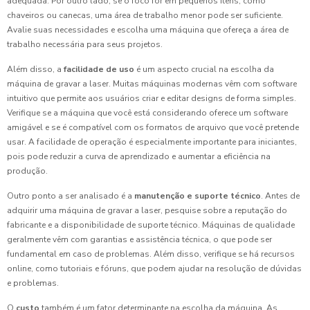
adequada. Por outro lado, se o foco for em pequenos itens, como
chaveiros ou canecas, uma área de trabalho menor pode ser suficiente.
Avalie suas necessidades e escolha uma máquina que ofereça a área de
trabalho necessária para seus projetos.
Além disso, a
facilidade de uso
é um aspecto crucial na escolha da
máquina de gravar a laser. Muitas máquinas modernas vêm com software
intuitivo que permite aos usuários criar e editar designs de forma simples.
Verifique se a máquina que você está considerando oferece um software
amigável e se é compatível com os formatos de arquivo que você pretende
usar. A facilidade de operação é especialmente importante para iniciantes,
pois pode reduzir a curva de aprendizado e aumentar a eficiência na
produção.
Outro ponto a ser analisado é a
manutenção e suporte técnico
. Antes de
adquirir uma máquina de gravar a laser, pesquise sobre a reputação do
fabricante e a disponibilidade de suporte técnico. Máquinas de qualidade
geralmente vêm com garantias e assistência técnica, o que pode ser
fundamental em caso de problemas. Além disso, verifique se há recursos
online, como tutoriais e fóruns, que podem ajudar na resolução de dúvidas
e problemas.
O
custo
também é um fator determinante na escolha da máquina. As